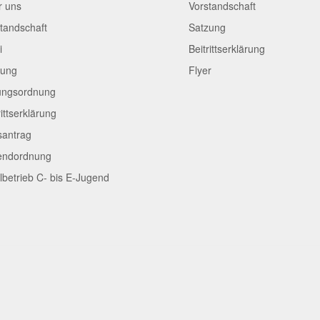
r uns
Vorstandschaft
tandschaft
Satzung
i
Beitrittserklärung
zung
Flyer
ungsordnung
rittserklärung
santrag
endordnung
lbetrieb C- bis E-Jugend