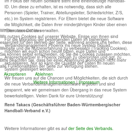
Im Fokus der neuen Software steht eine eineindeutige Handball-
ID. Um diese zu erhalten, ist es notwendig, dass sich alle
Personen (Spieler, Trainer, Abteilungsleiter, Schiedsrichter, Z/S,
etc.) im System registrieren. Für Eltern bietet die neue Software
die Möglichkeit, die Daten ihrer minderjährigen Kinder über einen
Wir benutzen Cookies
"Elternaccount" zu verwalten.
Wir nutzen Cookies auf unserer Website. Einige von ihnen sind
Für die Migration der bestehenden Daten im bisherigen
essenziell für den Betrieb der Seite, während andere uns helfen, diese
Verbandsmanagement Phoenix ins neue System iSquad,
Website und die Nutzererfahrung zu verbessern (Tracking Cookies).
möchten wir euch schon heute bitten, eure Daten und
Sie können selbst entscheiden, ob Sie die Cookies zulassen möchten.
Ansprechpartner in Phoenix zeitnah zu überprüfen und ggf. zu
Bitte beachten Sie, dass bei einer Ablehnung womöglich nicht mehr
aktualisieren. Nur so kann die Qualität der Daten im neuen
alle Funktionalitäten der Seite zur Verfügung stehen.
System gesteigert werden.
Akzeptieren
Ablehnen
Wir freuen uns auf die Chancen und Möglichkeiten, die sich durch
Weitere Informationen
|
Impressum
die neue Verbandsmanagementsoftware ergeben und sind
gespannt, wie wir gemeinsam den Übergang in das neue System
bewerkstelligen. Vielen Dank für eure Unterstützung!
René Takacs (Geschäftsführer Baden-Württembergischer
Handball-Verband e.V.)
Weitere Informationen gibt es auf
der Seite des Verbands.