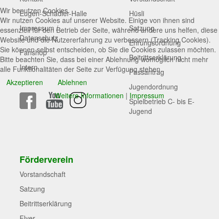
Wir benutzen Cookies
Eugen-Schädler-Halle
Hüsli
Wir nutzen Cookies auf unserer Website. Einige von ihnen sind
Impressum /
Satzung
essenziell für den Betrieb der Seite, während andere uns helfen, diese
Datenschutz
Website und die Nutzererfahrung zu verbessern (Tracking Cookies).
Ehrungsordnung
Sie können selbst entscheiden, ob Sie die Cookies zulassen möchten.
Fanshop
Beitrittserklärung
Bitte beachten Sie, dass bei einer Ablehnung womöglich nicht mehr
Intern
alle Funktionalitäten der Seite zur Verfügung stehen.
Passantrag
Akzeptieren
Ablehnen
Jugendordnung
Weitere Informationen
|
Impressum
Spielbetrieb C- bis E-
Jugend
Förderverein
Vorstandschaft
Satzung
Beitrittserklärung
Flyer