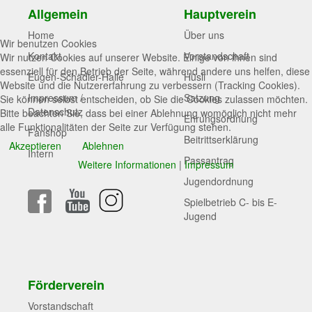
Allgemein
Hauptverein
Home
Über uns
Wir benutzen Cookies
Kontakt
Vorstandschaft
Wir nutzen Cookies auf unserer Website. Einige von ihnen sind
essenziell für den Betrieb der Seite, während andere uns helfen, diese
Eugen-Schädler-Halle
Hüsli
Website und die Nutzererfahrung zu verbessern (Tracking Cookies).
Impressum /
Satzung
Sie können selbst entscheiden, ob Sie die Cookies zulassen möchten.
Datenschutz
Bitte beachten Sie, dass bei einer Ablehnung womöglich nicht mehr
Ehrungsordnung
alle Funktionalitäten der Seite zur Verfügung stehen.
Fanshop
Beitrittserklärung
Akzeptieren
Ablehnen
Intern
Passantrag
Weitere Informationen
|
Impressum
Jugendordnung
Spielbetrieb C- bis E-
Jugend
Förderverein
Vorstandschaft