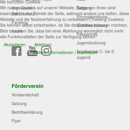
Wir benutzen Cookies
Wir nutzen Cookies auf unserer Website. Einige von ihnen sind
Impressum /
Satzung
essenziell für den Betrieb der Seite, während andere uns helfen, diese
Datenschutz
Ehrungsordnung
Website und die Nutzererfahrung zu verbessern (Tracking Cookies).
Fanshop
Sie können selbst entscheiden, ob Sie die Cookies zulassen möchten.
Beitrittserklärung
Bitte beachten Sie, dass bei einer Ablehnung womöglich nicht mehr
Intern
Passantrag
alle Funktionalitäten der Seite zur Verfügung stehen.
Jugendordnung
Akzeptieren
Ablehnen
Spielbetrieb C- bis E-
Weitere Informationen
|
Impressum
Jugend
Förderverein
Vorstandschaft
Satzung
Beitrittserklärung
Flyer